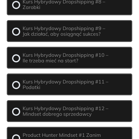
Kurs Hybrydowy Dropshipping #8 –
Zarobki
Kurs Hybrydowy Dropshipping #9 –
Jak działać, aby osiągnąć sukces?
Kurs Hybrydowy Dropshipping #10 –
Ile trzeba mieć na start?
Kurs Hybrydowy Dropshipping #11 –
Podatki
Kurs Hybrydowy Dropshipping #12 –
Mindset dobrego sprzedawcy
Product Hunter Mindset #1 Zanim