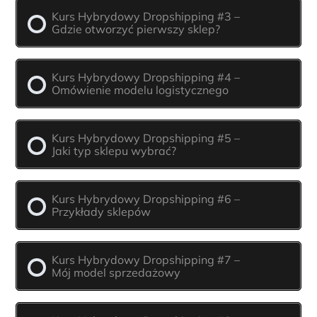
Kurs Hybrydowy Dropshipping #3 –
Gdzie otworzyć pierwszy sklep?
Kurs Hybrydowy Dropshipping #4 –
Omówienie modelu logistycznego
Kurs Hybrydowy Dropshipping #5 –
Jaki typ sklepu wybrać?
Kurs Hybrydowy Dropshipping #6 –
Przykłady sklepów
Kurs Hybrydowy Dropshipping #7 –
Mój model sprzedażowy