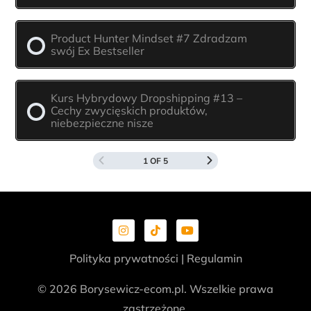
Product Hunter Mindset #7 Zdradzam
swój Ex Bestseller
Kurs Hybrydowy Dropshipping #13 –
Cechy zwycięskich produktów,
niebezpieczne nisze
1 OF 5
Polityka prywatności
|
Regulamin
© 2026 Borysewicz-ecom.pl. Wszelkie prawa
zastrzeżone.