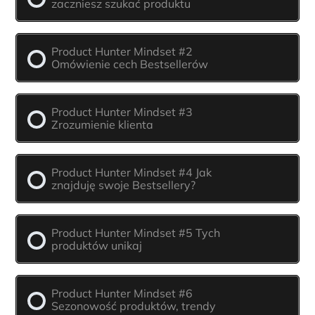
zaczniesz szukać produktu
Product Hunter Mindset #2
Omówienie cech Bestsellerów
Product Hunter Mindset #3
Zrozumienie klienta
Product Hunter Mindset #4 Jak
znajduję swoje Bestsellery?
Product Hunter Mindset #5 Tych
produktów unikaj
Product Hunter Mindset #6
Sezonowość produktów, trendy