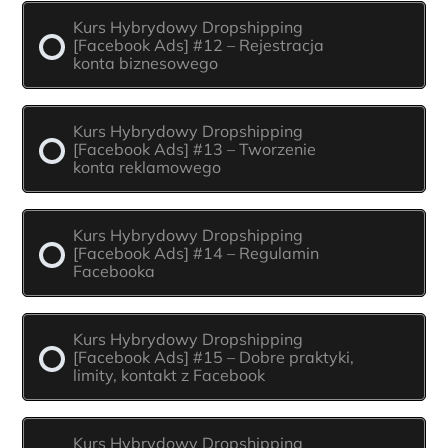
Kurs Hybrydowy Dropshipping
[Facebook Ads] #12 – Rejestracja
konta biznesowego
Kurs Hybrydowy Dropshipping
[Facebook Ads] #13 – Tworzenie
konta reklamowego
Kurs Hybrydowy Dropshipping
[Facebook Ads] #14 – Regulamin
Facebooka
Kurs Hybrydowy Dropshipping
[Facebook Ads] #15 – Dobre praktyki,
limity, kontakt z Facebook
Kurs Hybrydowy Dropshipping