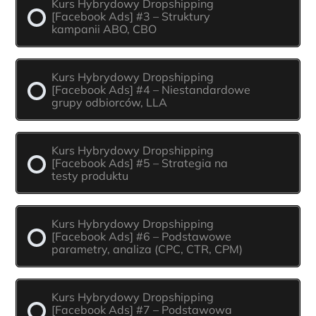
Kurs Hybrydowy Dropshipping
[Facebook Ads] #3 – Struktury
kampanii ABO, CBO
Kurs Hybrydowy Dropshipping
[Facebook Ads] #4 – Niestandardowe
grupy odbiorców, LLA
Kurs Hybrydowy Dropshipping
[Facebook Ads] #5 – Strategia na
testy produktu
Kurs Hybrydowy Dropshipping
[Facebook Ads] #6 – Podstawowe
parametry, analiza (CPC, CTR, CPM)
Kurs Hybrydowy Dropshipping
[Facebook Ads] #7 – Podstawowa