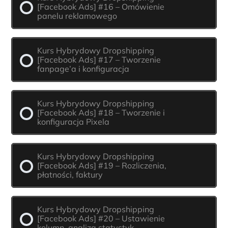
[Facebook Ads] #16 – Omówienie
panelu reklamowego
Kurs Hybrydowy Dropshipping
[Facebook Ads] #17 – Tworzenie
fanpage’a i konfiguracja
Kurs Hybrydowy Dropshipping
[Facebook Ads] #18 – Tworzenie i
konfiguracja Pixela
Kurs Hybrydowy Dropshipping
[Facebook Ads] #19 – Rozliczenia,
płatności, faktury
Kurs Hybrydowy Dropshipping
[Facebook Ads] #20 – Ustawienie
kolumn, analiza statystyk