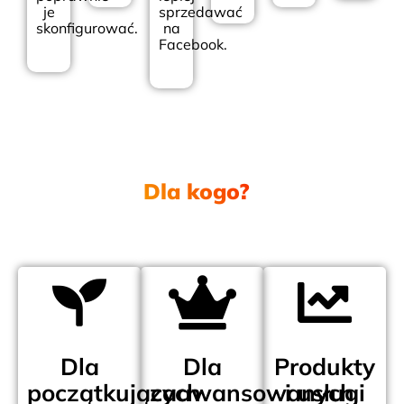
je
sprzedawać
skonfigurować.
na
Facebook.
Dla kogo?
.
Dla
Dla
Produkty
początkujących
zaawansowanych
i usługi