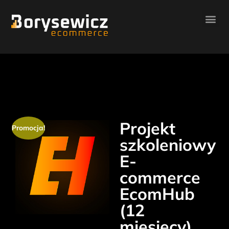
Projekt
Promocja!
szkoleniowy
E-
commerce
EcomHub
(12
miesięcy)