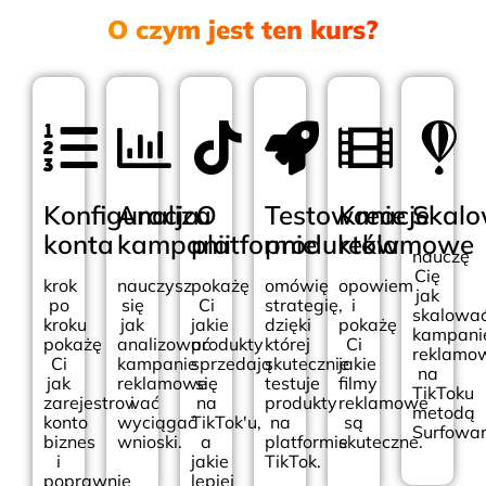
O czym jest ten kurs?
Konfiguracja
Analiza
O
Testowanie
Kreacje
Skalo
konta
kampanii
platformie
produktów
reklamowe
nauczę
Cię
krok
nauczysz
pokażę
omówię
opowiem
jak
po
się
Ci
strategię,
i
skalowa
kroku
jak
jakie
dzięki
pokażę
kampani
pokażę
analizować
produkty
której
Ci
reklamo
Ci
kampanie
sprzedają
skutecznie
jakie
na
jak
reklamowe
się
testuje
filmy
TikToku
zarejestrować
i
na
produkty
reklamowe
metodą
konto
wyciągać
TikTok'u,
na
są
Surfowan
biznes
wnioski.
a
platformie
skuteczne.
i
jakie
TikTok.
poprawnie
lepiej