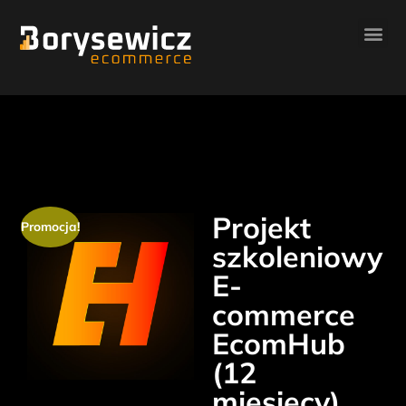
Projekt
Promocja!
szkoleniowy
E-
commerce
EcomHub
(12
miesięcy)