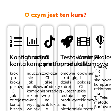
O czym jest ten kurs?
Konfiguracja
Analiza
O
Testowanie
Kreacje
Skalo
konta
kampanii
platformie
produktów
reklamowe
nauczę
Cię
krok
nauczysz
pokażę
omówię
opowiem
jak
po
się
Ci
strategię,
i
skalowa
kroku
jak
jakie
dzięki
pokażę
kampani
pokażę
analizować
produkty
której
Ci
reklamo
Ci
kampanie
sprzedają
skutecznie
jakie
na
jak
reklamowe
się
testuje
filmy
TikToku
zarejestrować
i
na
produkty
reklamowe
metodą
konto
wyciągać
TikTok'u,
na
są
Surfowan
biznes
wnioski.
a
platformie
skuteczne.