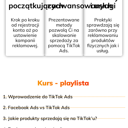
początkujących
zaawansowanych
i usługi
Krok po kroku
Prezentowane
Praktyki
od rejestracji
metody
sprawdzają się
konta aż po
pozwolą Ci na
zarówno przy
ustawienie
skalowanie
reklamowaniu
kampanii
sprzedaży za
produktów
reklamowej.
pomocą TikTok
fizycznych jak i
Ads.
usług.
Kurs - playlista
.
1. Wprowadzenie do TikTok Ads
2. Facebook Ads vs TikTok Ads
3. Jakie produkty sprzedają się na TikTok’u?